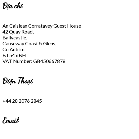
Địa chỉ
An Caislean Corratavey Guest House
42 Quay Road,
Ballycastle,
Causeway Coast & Glens,
Co Antrim
BT54 6BH
VAT Number: GB450667878
Điện Thoại
+44 28 2076 2845
Email