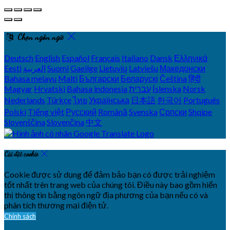
Chọn ngôn ngữ
Deutsch
English
Español
Français
Italiano
Dansk
Ελληνικά
Eesti
العربية
Suomi
Gaeilge
Lietuvių
Latviešu
Македонски
Bahasa melayu
Malti
Български
Беларускі
Čeština
हिंदी
Magyar
Hrvatski
Bahasa indonesia
עברית
Íslenska
Norsk
Nederlands
Türkçe
ไทย
Українська
日本語
한국어
Português
Polski
Tiếng việt
Русский
Română
Svenska
Српски
Shqipe
Slovenščina
Slovenčina
中文
Cài đặt cookie
Cookie được sử dụng để đảm bảo bạn có được trải nghiệm
tốt nhất trên trang web của chúng tôi. Điều này bao gồm hiển
thị thông tin bằng ngôn ngữ địa phương của bạn nếu có và
phân tích thương mại điện tử.
Chính sách