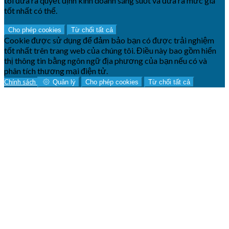
tôi đưa ra quyết định kinh doanh sáng suốt và đưa ra mức giá
tốt nhất có thể.
Cho phép cookies
Từ chối tất cả
Cookie được sử dụng để đảm bảo bạn có được trải nghiệm
tốt nhất trên trang web của chúng tôi. Điều này bao gồm hiển
thị thông tin bằng ngôn ngữ địa phương của bạn nếu có và
phân tích thương mại điện tử.
Chính sách
Quản lý
Cho phép cookies
Từ chối tất cả