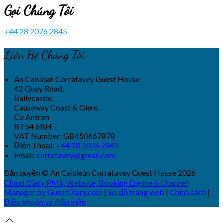
Gọi Chúng Tôi
+44 28 2076 2845
Liên Hệ Chúng Tôi
An Caislean Corratavey Guest House
42 Quay Road,
Ballycastle,
Causeway Coast & Glens,
Co Antrim
BT54 6BH
VAT Number: GB450667878
Điện Thoại
:
+44 28 2076 2845
Email:
corratavey@gmail.com
Bản quyền
©
An Caisleán Corratavey Guest House 2026
Cloud Diary PMS, Website, Booking Engine & Channel
Manager by GuestDiary.com
|
Sơ đồ trang web
|
Chính sách
|
Điều khoản và điều kiện