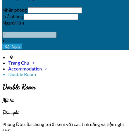
Nhận phòng
Trả phòng
Người lớn
-
+
Trang Chủ
Accommodation
Double Room
Double Room
Mô tả
Tiện nghi
Phòng Đôi của chúng tôi đi kèm với các tính năng và tiện nghi
sau: